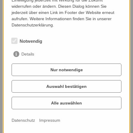
Webseite:
widerrufen oder ändern. Diesen Dialog können Sie
wild-gewachsen.at/
jederzeit über einen Link im Footer der Website erneut
aufrufen. Weitere Informationen finden Sie in unserer
Datenschutzerklärung.
Notwendig
Hier kannst du Brigitte Dörner deine Stimme im
Details
Publikumsvoting geben.
Nur notwendige
Auswahl bestätigen
Alle auswählen
Datenschutz
Impressum