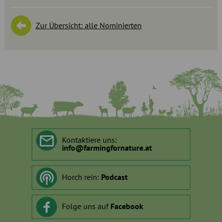
Zur Übersicht: alle Nominierten
Kontaktiere uns:
info
@
farmingfornature.at
Horch rein:
Podcast
Folge uns auf
Facebook