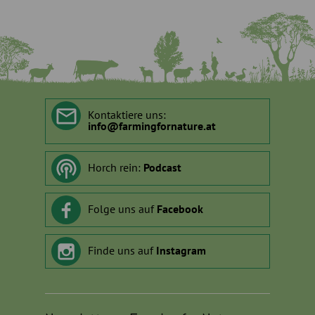
Kontaktiere uns:
info
@
farmingfornature.at
Horch rein:
Podcast
Folge uns auf
Facebook
Finde uns auf
Instagram