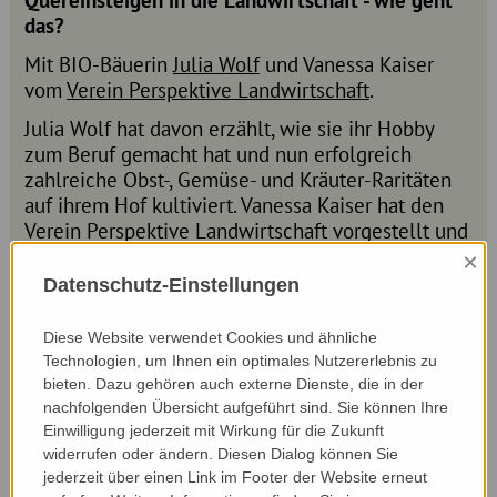
Quereinsteigen in die Landwirtschaft - wie geht
das?
Mit BIO-Bäuerin
Julia Wolf
und Vanessa Kaiser
vom
Verein Perspektive Landwirtschaft
.
Julia Wolf hat davon erzählt, wie sie ihr Hobby
zum Beruf gemacht hat und nun erfolgreich
zahlreiche Obst-, Gemüse- und Kräuter-Raritäten
auf ihrem Hof kultiviert. Vanessa Kaiser hat den
Verein Perspektive Landwirtschaft vorgestellt und
Möglichkeiten für Quereinsteiger*innen in die
×
Landwirtschaft aufgezeigt. Gemeinsam mit allen
Datenschutz-Einstellungen
Teilnehmer*innen haben wir darüber geredet,
welche Herausforderungen es für
Diese Website verwendet Cookies und ähnliche
Quereinsteiger*innen gibt und wie man sie
Technologien, um Ihnen ein optimales Nutzererlebnis zu
bewältigen kann.
bieten. Dazu gehören auch externe Dienste, die in der
nachfolgenden Übersicht aufgeführt sind. Sie können Ihre
Einwilligung jederzeit mit Wirkung für die Zukunft
widerrufen oder ändern. Diesen Dialog können Sie
jederzeit über einen Link im Footer der Website erneut