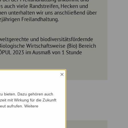
 es auch viele Randstreifen, Hecken und
en unterhalten wir uns anschließend über
jährigen Freilandhaltung.
eltgerechte und biodiversitätsfördernde
iologische Wirtschaftsweise (Bio) Bereich
 ÖPUL 2023 im Ausmaß von 1 Stunde
×
zu bieten. Dazu gehören auch
zeit mit Wirkung für die Zukunft
eut aufrufen. Weitere