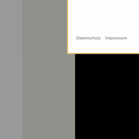
Bis Minute 10:05: Einleit
Ab Minute 10:05 bis 54:45
Ab Minute 54:45: Diskuss
Datenschutz
Impressum