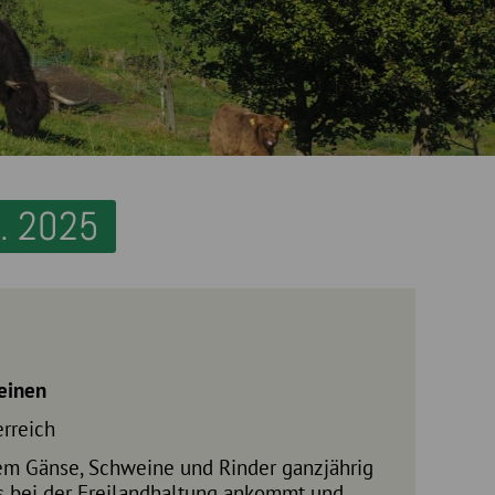
. 2025
einen
rreich
 dem Gänse, Schweine und Rinder ganzjährig
es bei der Freilandhaltung ankommt und