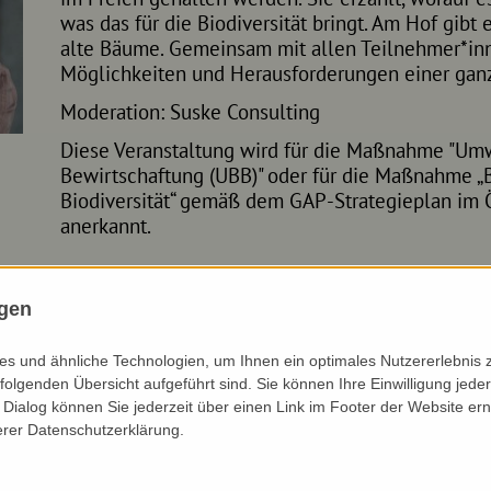
was das für die Biodiversität bringt. Am Hof gibt
alte Bäume. Gemeinsam mit allen Teilnehmer*inn
Möglichkeiten und Herausforderungen einer ganz
Moderation: Suske Consulting
Diese Veranstaltung wird für die Maßnahme "Umw
Bewirtschaftung (UBB)" oder für die Maßnahme „B
Biodiversität“ gemäß dem GAP-Strategieplan im
anerkannt.
ngen
s und ähnliche Technologien, um Ihnen ein optimales Nutzererlebnis 
folgenden Übersicht aufgeführt sind. Sie können Ihre Einwilligung jeder
... ZUM NACHHÖREN
Dialog können Sie jederzeit über einen Link im Footer der Website ern
erer Datenschutzerklärung.