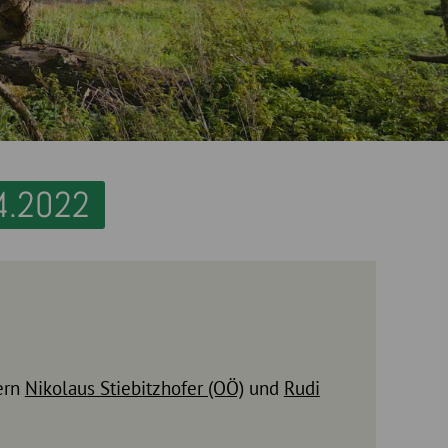
4.2022
ern
Nikolaus Stiebitzhofer (OÖ)
und
Rudi