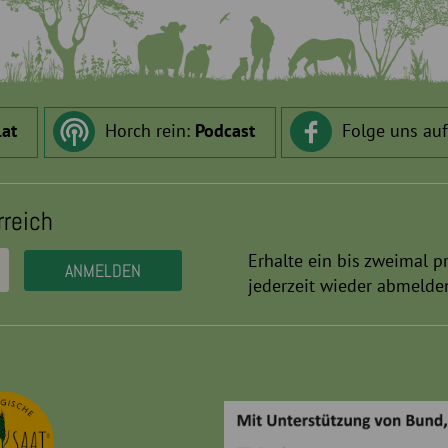
.at
Horch rein:
Podcast
Folge uns au
rreich
Erhalte ein bis zweimal p
jederzeit wieder abmelde