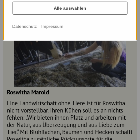
Alle auswählen
Datenschutz
Impressum
Roswitha Marold
Eine Landwirtschaft ohne Tiere ist für Roswitha
nicht vorstellbar. Ihren Kühen soll es an nichts
fehlen: „Wir bieten ihnen Platz und arbeiten mit
der Natur, aus Überzeugung und aus Liebe zum
Tier.“ Mit Blühflächen, Bäumen und Hecken schafft
Roswitha zusätzliche Rückzugsorte für die